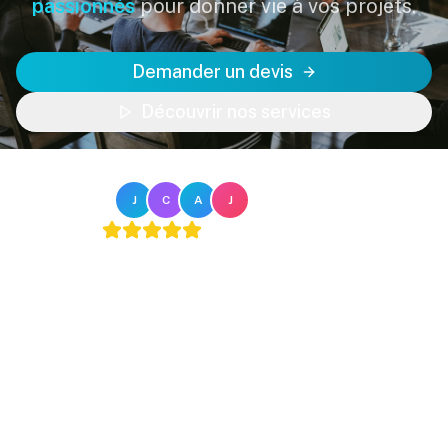
passionnés
pour donner vie à vos projets.
Demander un devis
Découvrir nos services
Notre équipe
J
C
A
J
4.9
/5 sur
avis Google