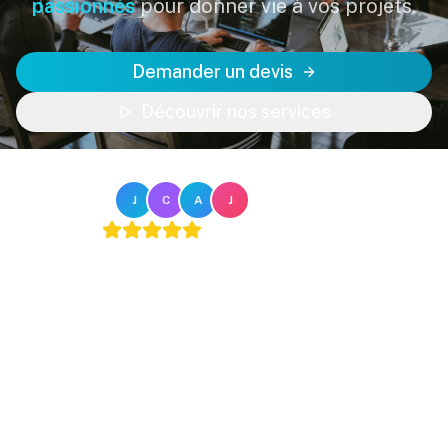
passionnés
pour donner vie à vos projets.
Demander un devis
Découvrir nos services
Notre équipe
J
C
A
J
4.9
/5 sur
avis Google