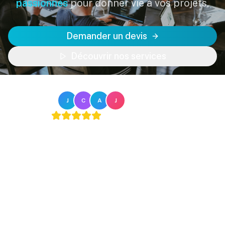
passionnés
pour donner vie à vos projets.
Demander un devis
Découvrir nos services
Notre équipe
J
C
A
J
4.9
/5 sur
avis Google